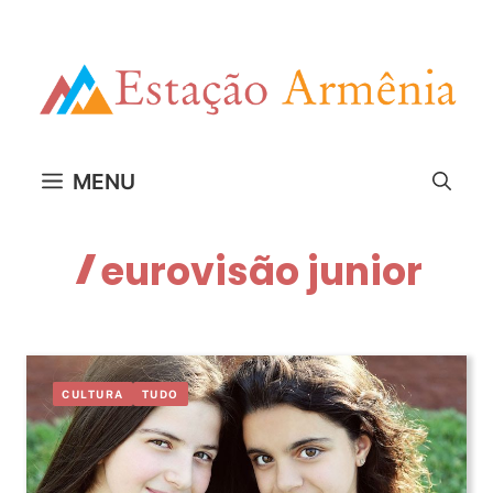
Pular
para
o
conteúdo
MENU
eurovisão junior
CULTURA
TUDO