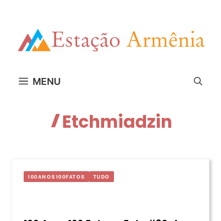
Pular
para
o
conteúdo
MENU
Etchmiadzin
100ANOS100FATOS
TUDO