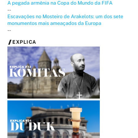
A pegada armênia na Copa do Mundo da FIFA
--
Escavações no Mosteiro de Arakelots: um dos sete
monumentos mais ameaçados da Europa
--
EXPLICA