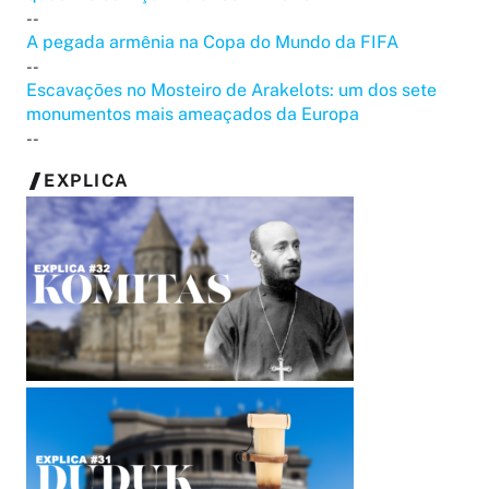
--
A pegada armênia na Copa do Mundo da FIFA
--
Escavações no Mosteiro de Arakelots: um dos sete
monumentos mais ameaçados da Europa
--
EXPLICA