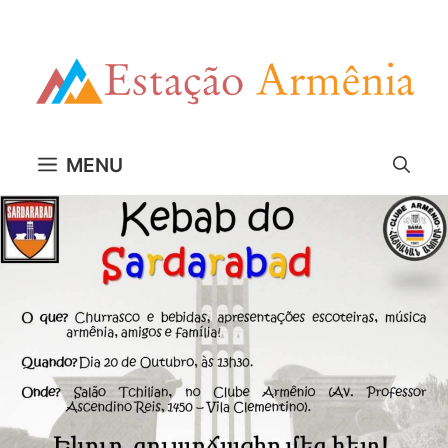
Pular
para
o
conteúdo
MENU