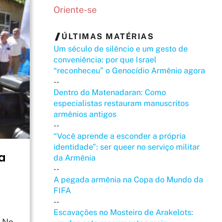
Oriente-se
ÚLTIMAS MATÉRIAS
Um século de silêncio e um gesto de
conveniência: por que Israel
“reconheceu” o Genocídio Armênio agora
--
Dentro do Matenadaran: Como
especialistas restauram manuscritos
armênios antigos
--
“Você aprende a esconder a própria
identidade”: ser queer no serviço militar
a
da Armênia
--
A pegada armênia na Copa do Mundo da
FIFA
--
Escavações no Mosteiro de Arakelots:
y No