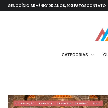
Pular
GENOCÍDIO ARMÊNIO
100 ANOS, 100 FATOS
CONTATO
para
o
conteúdo
CATEGORIAS
G
DA REDAÇÃO
EVENTOS
GENOCÍDIO ARMÊNIO
TUDO