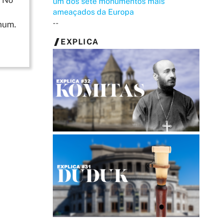
um dos sete monumentos mais
ameaçados da Europa
--
mum.
EXPLICA