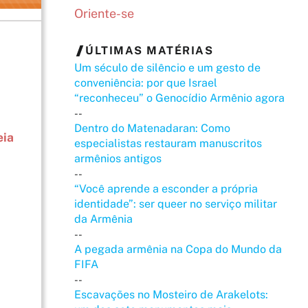
Oriente-se
ÚLTIMAS MATÉRIAS
Um século de silêncio e um gesto de
conveniência: por que Israel
“reconheceu” o Genocídio Armênio agora
--
à
Dentro do Matenadaran: Como
eia
especialistas restauram manuscritos
armênios antigos
--
“Você aprende a esconder a própria
identidade”: ser queer no serviço militar
da Armênia
--
A pegada armênia na Copa do Mundo da
FIFA
--
Escavações no Mosteiro de Arakelots: