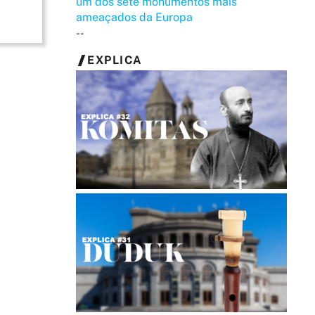
um dos sete monumentos mais
ameaçados da Europa
--
EXPLICA