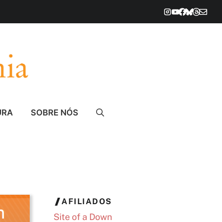
URA
SOBRE NÓS
AFILIADOS
Site of a Down