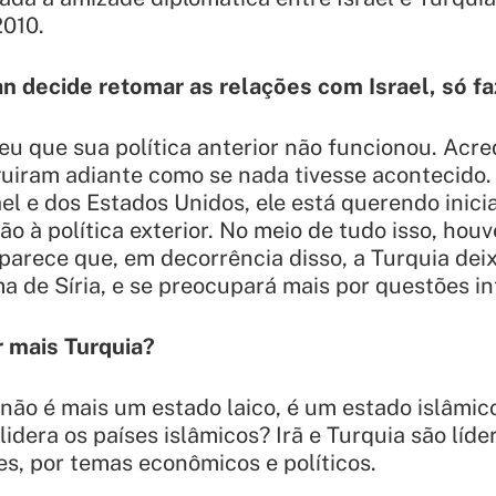
2010.
an decide retomar as relações com Israel, só f
u que sua política anterior não funcionou. Acre
guiram adiante como se nada tivesse acontecid
ael e dos Estados Unidos, ele está querendo inici
ão à política exterior. No meio de tudo isso, houv
 parece que, em decorrência disso, a Turquia dei
a de Síria, e se preocupará mais por questões in
ar mais Turquia?
 não é mais um estado laico, é um estado islâmi
idera os países islâmicos? Irã e Turquia são líde
es, por temas econômicos e políticos.