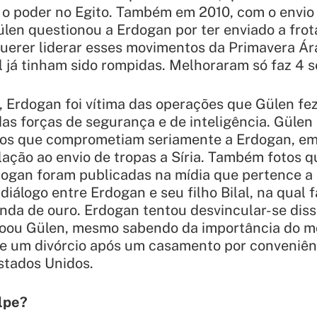
 poder no Egito. Também em 2010, com o envio
ülen questionou a Erdogan por ter enviado a fro
querer liderar esses movimentos da Primavera Ár
l já tinham sido rompidas. Melhoraram só faz 4 
a, Erdogan foi vítima das operações que Gülen fez
 das forças de segurança e de inteligência. Güle
os que comprometiam seriamente a Erdogan, em
lação ao envio de tropas a Síria. Também fotos
ogan foram publicadas na mídia que pertence a 
 diálogo entre Erdogan e seu filho Bilal, na qual
nda de ouro. Erdogan tentou desvincular-se disso
ou Gülen, mesmo sabendo da importância do m
e um divórcio após um casamento por conveniên
stados Unidos.
lpe?