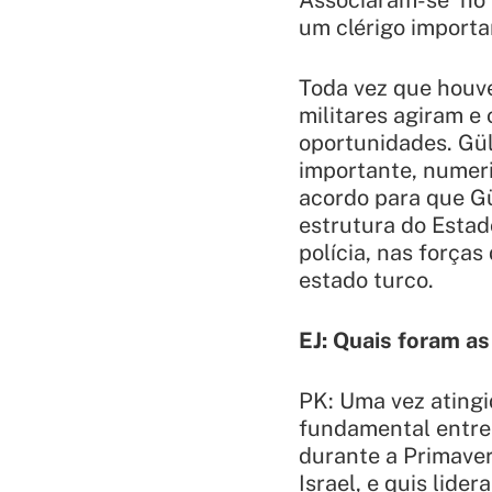
Associaram-se no 
um clérigo import
Toda vez que houve
militares agiram e
oportunidades. Gü
importante, numeri
acordo para que Gü
estrutura do Estad
polícia, nas forças
estado turco.
EJ: Quais foram a
PK: Uma vez atingid
fundamental entre 
durante a Primaver
Israel, e quis lid