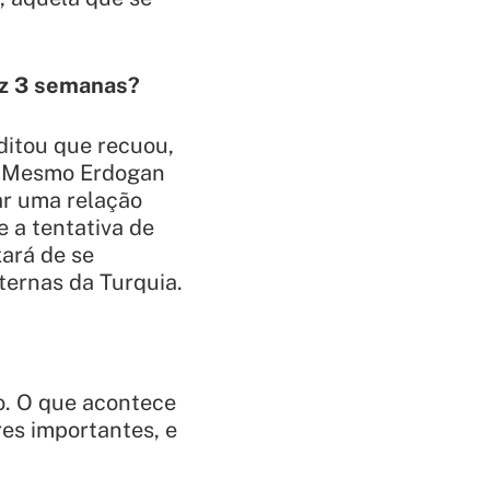
az 3 semanas?
ditou que recuou,
o. Mesmo Erdogan
ar uma relação
e a tentativa de
xará de se
ternas da Turquia.
co. O que acontece
res importantes, e