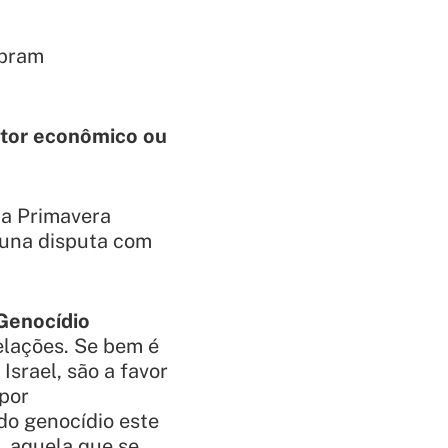
mpram
ator econômico ou
da Primavera
 una disputa com
Genocídio
relações. Se bem é
Israel, são a favor
 por
do genocídio este
, aquela que se