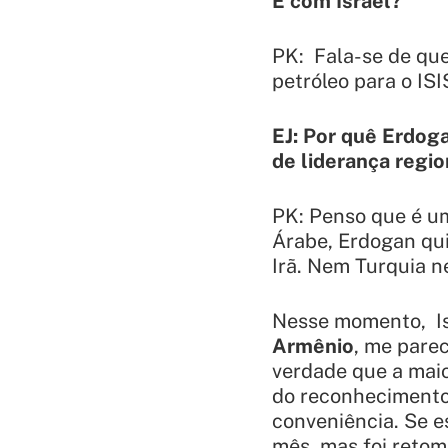
E com Israel?
PK: Fala-se de qu
petróleo para o ISIS
EJ: Por quê Erdog
de liderança regio
PK: Penso que é um
Árabe, Erdogan qui
Irã. Nem Turquia n
Nesse momento, Is
Armênio
, me parec
verdade que a maior
do reconhecimento 
conveniência. Se 
mês, mas foi retom