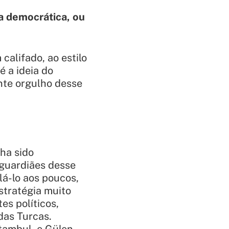
a democrática, ou
califado, ao estilo
é a ideia do
nte orgulho desse
nha sido
 guardiães desse
lá-lo aos poucos,
stratégia muito
s políticos,
das Turcas.