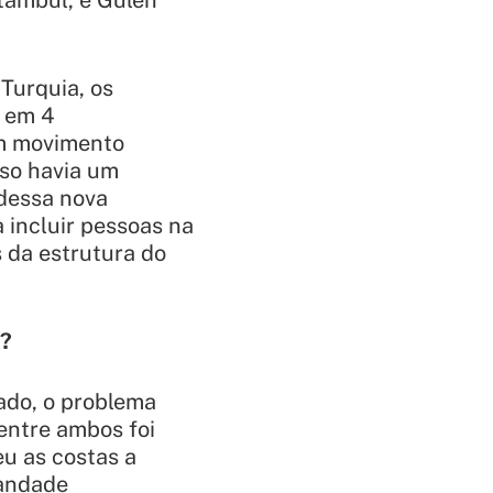
tambul, e Gülen
Turquia, os
u em 4
um movimento
sso havia um
 dessa nova
 incluir pessoas na
s da estrutura do
n?
tado, o problema
 entre ambos foi
u as costas a
mandade