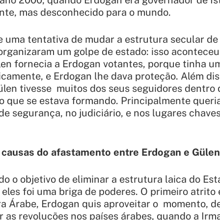
ano 2000, quando Erdogan era governador de Is
ante, mas desconhecido para o mundo.
 uma tentativa de mudar a estrutura secular de 
 organizaram um golpe de estado: isso acontece
len fornecia a Erdogan votantes, porque tinha 
camente, e Erdogan lhe dava proteção. Além di
len tivesse muitos dos seus seguidores dentro
o que se estava formando. Principalmente queria
 de segurança, no judiciário, e nos lugares chave
s causas do afastamento entre Erdogan e Güle
o o objetivo de eliminar a estrutura laica do Es
eles foi uma briga de poderes. O primeiro atrito
a Árabe, Erdogan quis aproveitar o momento, de
erar as revolucões nos países árabes, quando a Ir