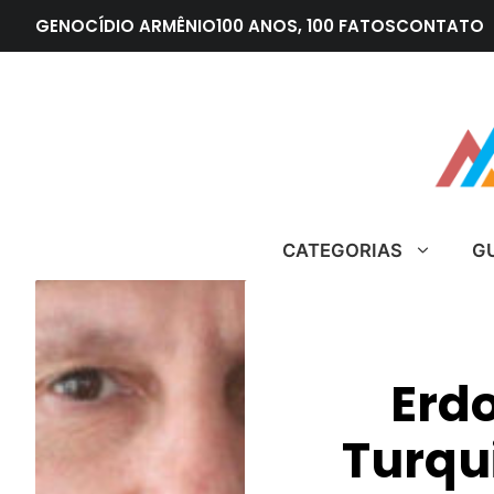
Pular
GENOCÍDIO ARMÊNIO
100 ANOS, 100 FATOS
CONTATO
para
o
conteúdo
CATEGORIAS
G
Erdo
Turqu