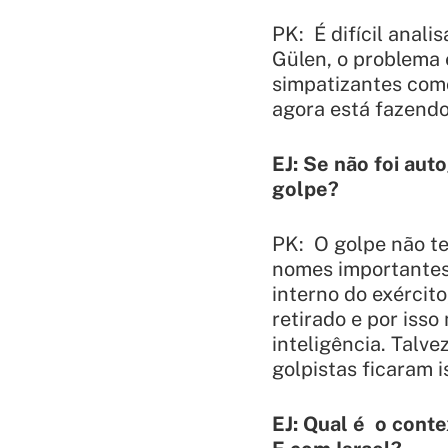
PK: É difícil anal
Gülen, o problema 
simpatizantes como
agora está fazend
EJ: Se não foi aut
golpe?
PK: O golpe não te
nomes importantes
interno do exército
retirado e por iss
inteligência. Talve
golpistas ficaram 
EJ: Qual é o conte