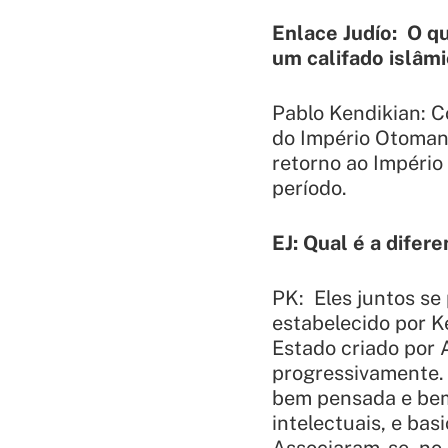
Enlace Judío:
O qu
um califado islâm
Pablo Kendikian: C
do Império Otomano
retorno ao Impéri
período.
EJ: Qual é a difer
PK: Eles juntos se
estabelecido por K
Estado criado por 
progressivamente.
bem pensada e bem 
intelectuais, e ba