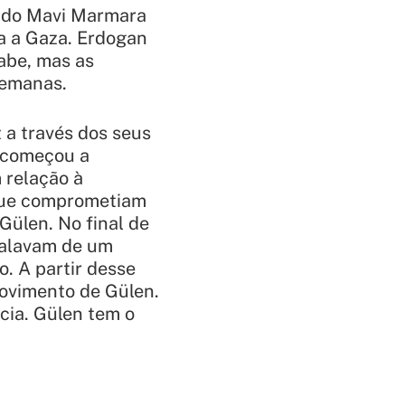
 do Mavi Marmara
ta a Gaza. Erdogan
abe, mas as
semanas.
 a través dos seus
n começou a
 relação à
 que comprometiam
Gülen. No final de
 falavam de um
. A partir desse
ovimento de Gülen.
cia. Gülen tem o