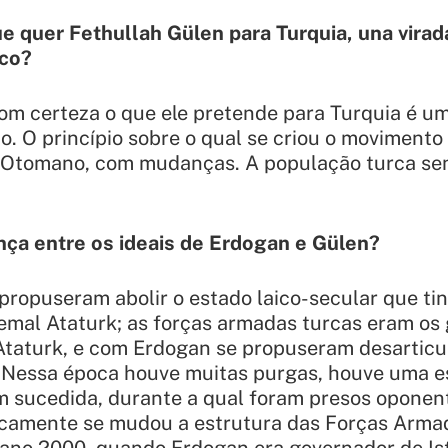
e quer Fethullah Gülen para Turquia, una virad
ico?
om certeza o que ele pretende para Turquia é um 
. O princípio sobre o qual se criou o movimento 
o Otomano, com mudanças. A população turca se
ença entre os ideais de Erdogan e Gülen?
 propuseram abolir o estado laico-secular que ti
emal Ataturk; as forças armadas turcas eram os
Ataturk, e com Erdogan se propuseram desarticu
 Nessa época houve muitas purgas, houve uma e
sucedida, durante a qual foram presos oponente
sicamente se mudou a estrutura das Forças Arma