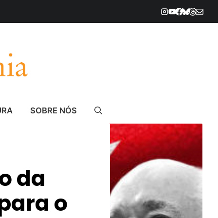
URA
SOBRE NÓS
ro da
para o