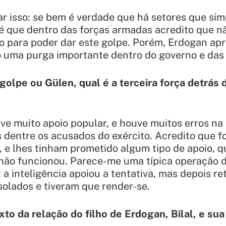
isar isso: se bem é verdade que há setores que s
é que dentro das forças armadas acredito que n
 para poder dar este golpe. Porém, Erdogan apro
o uma purga importante dentro do governo e das
ogolpe ou Gülen, qual é a terceira força detrás 
ve muito apoio popular, e houve muitos erros na 
 dentre os acusados do exército. Acredito que 
, e lhes tinham prometido algum tipo de apoio, q
o não funcionou. Parece-me uma típica operação d
z a inteligência apoiou a tentativa, mas depois re
isolados e tiveram que render-se.
xto da relação do filho de Erdogan, Bilal, e su