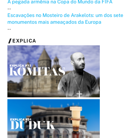
A pegada armênia na Copa do Mundo da FIFA
--
Escavações no Mosteiro de Arakelots: um dos sete
monumentos mais ameaçados da Europa
--
EXPLICA