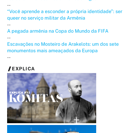
--
“Você aprende a esconder a própria identidade”: ser
queer no serviço militar da Armênia
--
A pegada armênia na Copa do Mundo da FIFA
--
Escavações no Mosteiro de Arakelots: um dos sete
monumentos mais ameaçados da Europa
--
EXPLICA