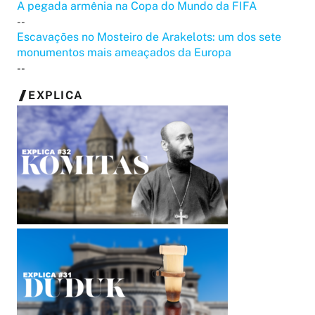
A pegada armênia na Copa do Mundo da FIFA
--
Escavações no Mosteiro de Arakelots: um dos sete
monumentos mais ameaçados da Europa
--
EXPLICA