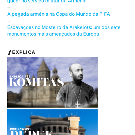
queer no serviço militar da Armênia
--
A pegada armênia na Copa do Mundo da FIFA
--
Escavações no Mosteiro de Arakelots: um dos sete
monumentos mais ameaçados da Europa
--
EXPLICA