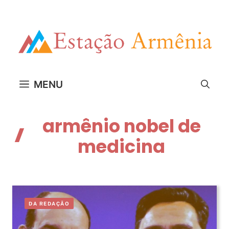
Pular
para
o
conteúdo
MENU
armênio nobel de
medicina
DA REDAÇÃO