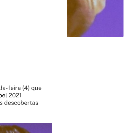
a-feira (4) que
bel
2021
es descobertas