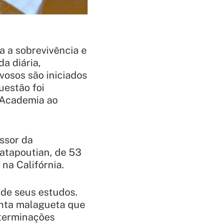
ra a sobrevivência e
a diária,
osos são iniciados
uestão foi
a Academia ao
ssor da
Patapoutian, de 53
na Califórnia.
de seus estudos.
enta malagueta que
 terminações