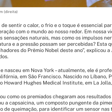
m (direita)
e sentir o calor, o frio e o toque é essencial pa
eração com o mundo ao nosso redor. Em nossa vid
 sensações naturais, mas como os impulsos nerv
tura e a pressão possam ser percebidas? Esta q
nhadores do Prêmio Nobel deste ano”, explicou 
dos.
 e nasceu em Nova York – atualmente, ele é profe
lifórnia, em São Francisco. Nascido no Líbano, 
do Howard Hughes Medical Institute, em La Jolla, 
ou como os premiados chegaram aos resultados 
izou a capsaicina, um composto pungente da pim
o de queimação, para identificar um sensor nas