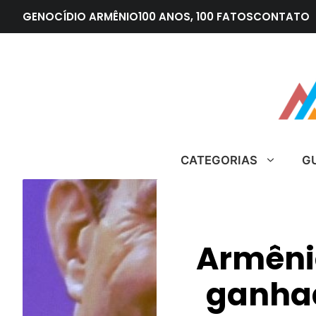
Pular
GENOCÍDIO ARMÊNIO
100 ANOS, 100 FATOS
CONTATO
para
o
conteúdo
CATEGORIAS
G
Armêni
ganhad