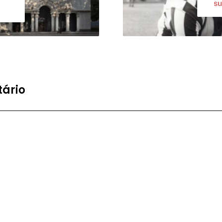
su
ário