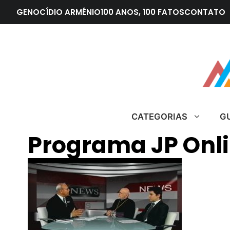
Pular
GENOCÍDIO ARMÊNIO
100 ANOS, 100 FATOS
CONTATO
para
o
conteúdo
CATEGORIAS
G
Programa JP Onl