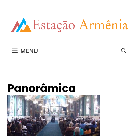
Pular
para
o
conteúdo
MENU
Panorâmica