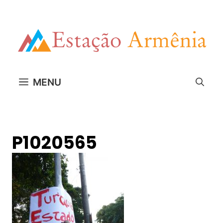
Pular
para
o
conteúdo
MENU
P1020565