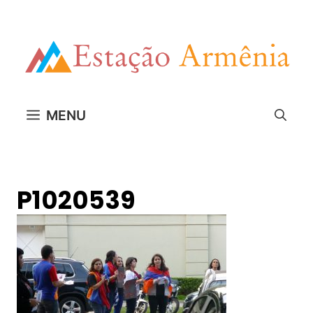
Pular
para
o
conteúdo
MENU
P1020539