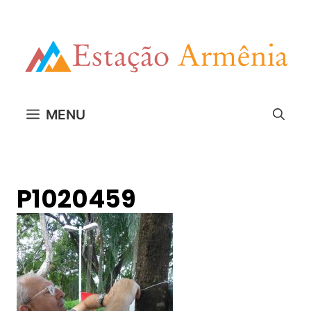
Pular
para
o
conteúdo
MENU
P1020459