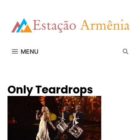
Pular
para
o
conteúdo
MENU
Only Teardrops