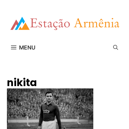
Pular
para
o
conteúdo
MENU
nikita