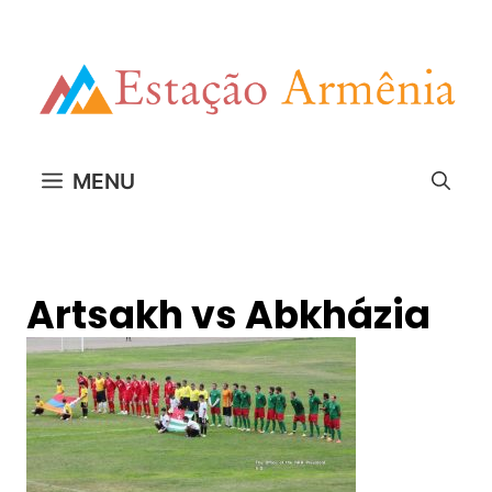
Pular
para
o
conteúdo
MENU
Artsakh vs Abkházia