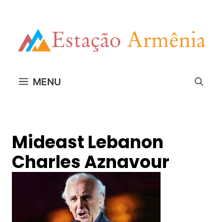
Pular
para
o
conteúdo
MENU
Mideast Lebanon
Charles Aznavour