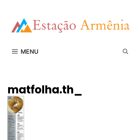
Pular
para
o
conteúdo
MENU
matfolha.th_