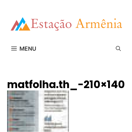
Pular
para
o
conteúdo
MENU
matfolha.th_-210×140