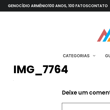
Pular
GENOCÍDIO ARMÊNIO
100 ANOS, 100 FATOS
CONTATO
para
o
conteúdo
CATEGORIAS
G
IMG_7764
Deixe um coment
Comentário