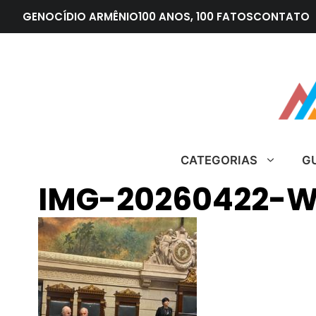
Pular
GENOCÍDIO ARMÊNIO
100 ANOS, 100 FATOS
CONTATO
para
o
conteúdo
CATEGORIAS
G
IMG-20260422-