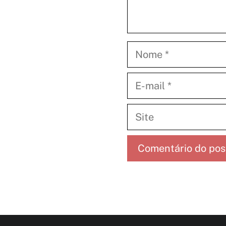
Nome
E-
mail
Site