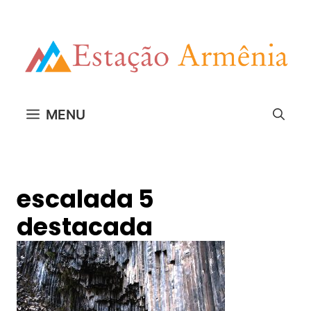
Pular
para
o
conteúdo
MENU
escalada 5
destacada