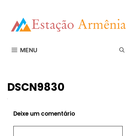
Pular
para
o
conteúdo
MENU
DSCN9830
Deixe um comentário
Comentário