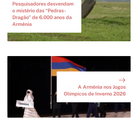
Pesquisadores desvendam
o mistério das “Pedras-
Dragão” de 6.000 anos da
Armênia
A Armênia nos Jogos
Olímpicos de Inverno 2026