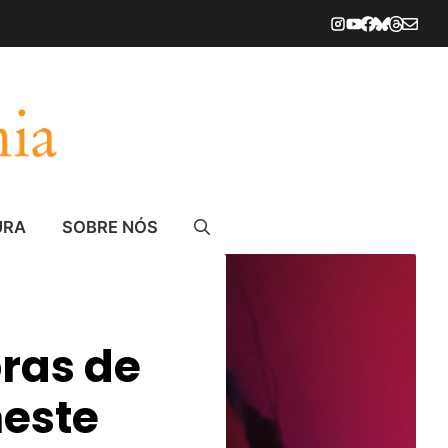
URA
SOBRE NÓS
bras de
neste