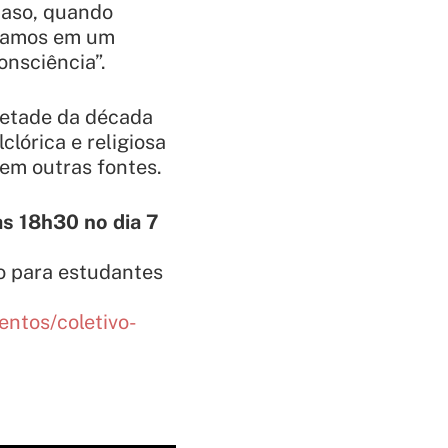
ucaso, quando
iviamos em um
nsciência”.
etade da década
clórica e religiosa
 em outras fontes.
às 18h30 no dia 7
to para estudantes
entos/coletivo-