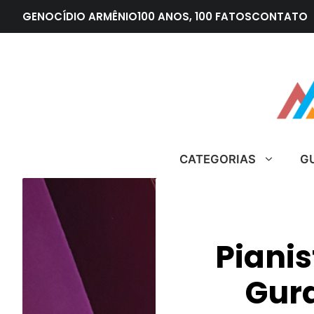
Pular
GENOCÍDIO ARMÊNIO
100 ANOS, 100 FATOS
CONTATO
para
o
conteúdo
CATEGORIAS
G
Pianis
Gurd