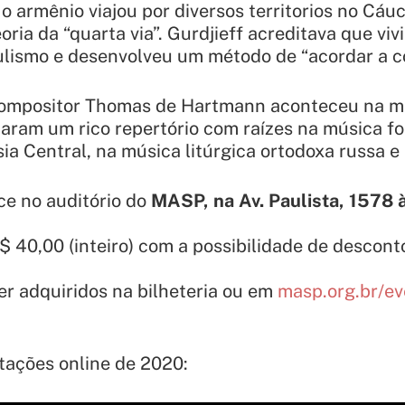
 o armênio viajou por diversos territorios no Cá
oria da “quarta via”. Gurdjieff acreditava que v
lismo e desenvolveu um método de “acordar a co
compositor Thomas de Hartmann aconteceu na m
iaram um rico repertório com raízes na música fol
ia Central, na música litúrgica ortodoxa russa e
ce no auditório do
MASP, na Av. Paulista, 1578 
$ 40,00 (inteiro) com a possibilidade de descon
r adquiridos na bilheteria ou em
masp.org.br/ev
tações online de 2020: