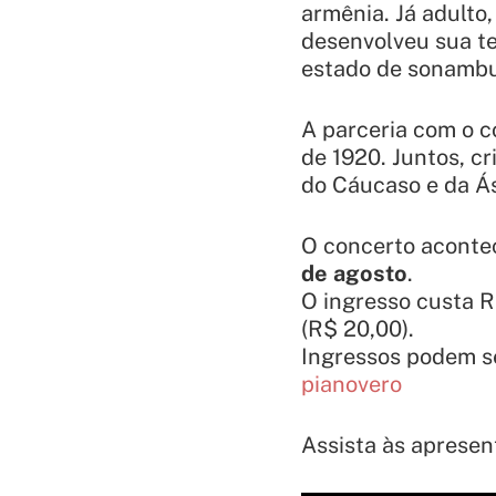
armênia. Já adulto,
desenvolveu sua te
estado de sonambu
A parceria com o 
de 1920. Juntos, cr
do Cáucaso e da Ás
O concerto aconte
de agosto
.
O ingresso custa R
(R$ 20,00).
Ingressos podem se
pianovero
Assista às apresen