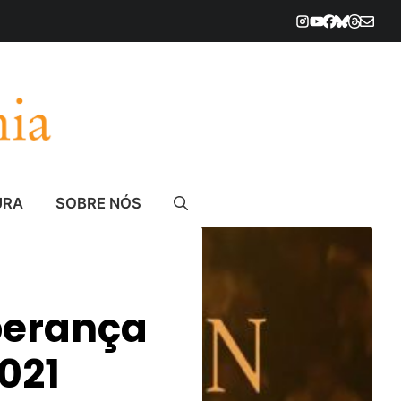
URA
SOBRE NÓS
perança
021