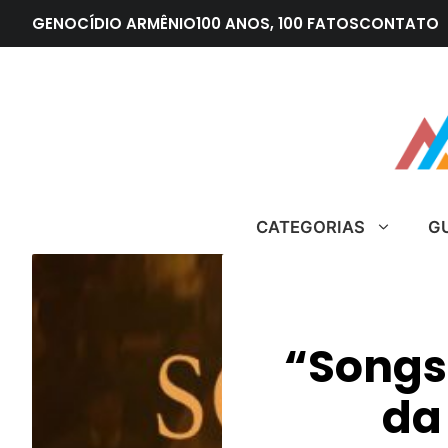
Pular
GENOCÍDIO ARMÊNIO
100 ANOS, 100 FATOS
CONTATO
para
o
conteúdo
CATEGORIAS
G
“Songs
da