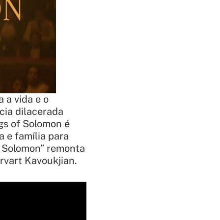
 a vida e o
cia dilacerada
gs of Solomon é
 e família para
of Solomon” remonta
rvart Kavoukjian.