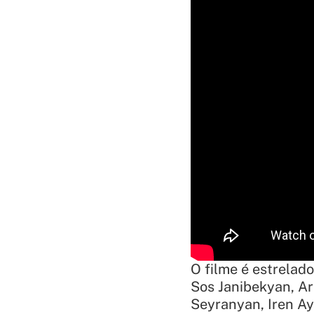
O filme é estrelad
Sos Janibekyan, A
Seyranyan, Iren A