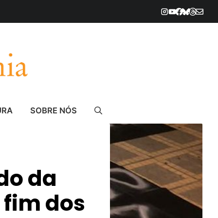
URA
SOBRE NÓS
do da
 fim dos