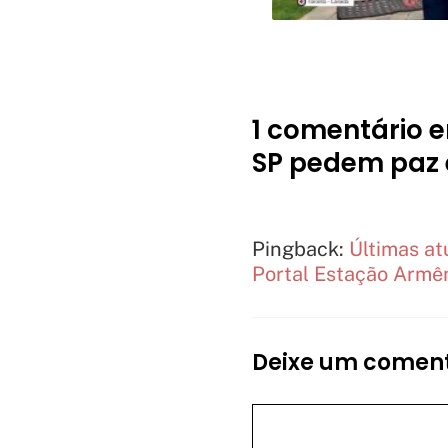
1 comentário 
SP pedem paz e
Pingback:
Últimas at
Portal Estação Armê
Deixe um coment
Comentário