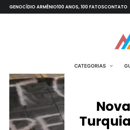
Pular
GENOCÍDIO ARMÊNIO
100 ANOS, 100 FATOS
CONTATO
para
o
conteúdo
CATEGORIAS
G
Nova
Turquia