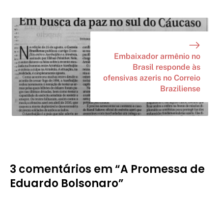
Embaixador armênio no
Brasil responde às
ofensivas azeris no Correio
Braziliense
3 comentários em “A Promessa de
Eduardo Bolsonaro”