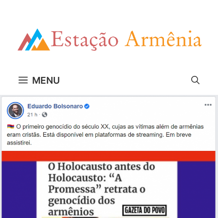
Pular
para
o
conteúdo
MENU