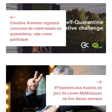
Creative Armenia organiza
concurso de criatividade na
quarentena, veja como
participar
#Fiqueemcasa Assista ao
jazz de Levon Malkhasyan
na live dessa semana