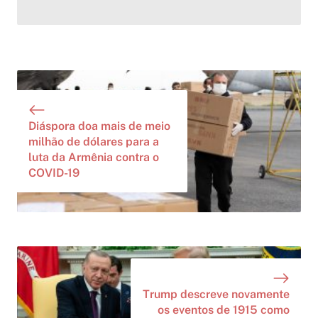
Diáspora doa mais de meio
milhão de dólares para a
luta da Armênia contra o
COVID-19
Trump descreve novamente
os eventos de 1915 como