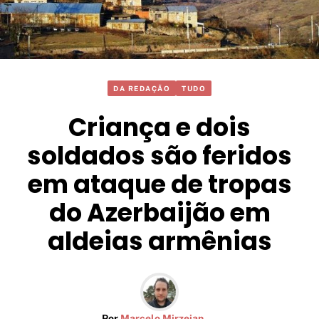
DA REDAÇÃO
TUDO
Criança e dois
soldados são feridos
em ataque de tropas
do Azerbaijão em
aldeias armênias
Por
Marcelo Mirzeian