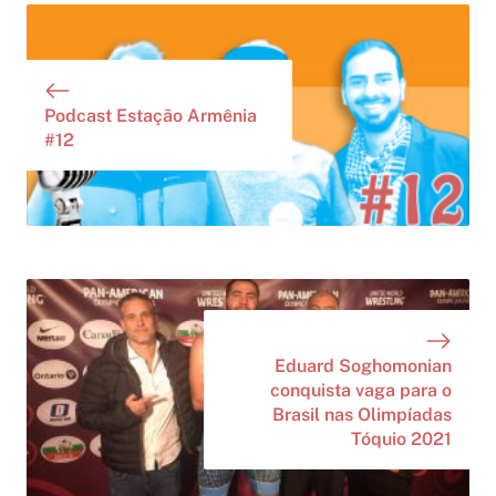
Podcast Estação Armênia
#12
Eduard Soghomonian
conquista vaga para o
Brasil nas Olimpíadas
Tóquio 2021