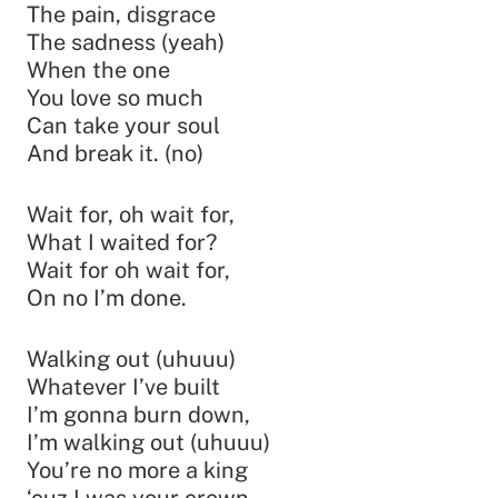
The pain, disgrace
The sadness (yeah)
When the one
You love so much
Can take your soul
And break it. (no)
Wait for, oh wait for,
What I waited for?
Wait for oh wait for,
On no I’m done.
Walking out (uhuuu)
Whatever I’ve built
I’m gonna burn down,
I’m walking out (uhuuu)
You’re no more a king
‘cuz I was your crown.