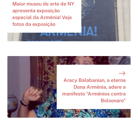
Maior museu de arte de NY
apresenta exposição
especial da Armênia! Veja
fotos da exposição
Aracy Balabanian, a eterna
Dona Armênia, adere a
manifesto “Armênios contra
Bolsonaro”