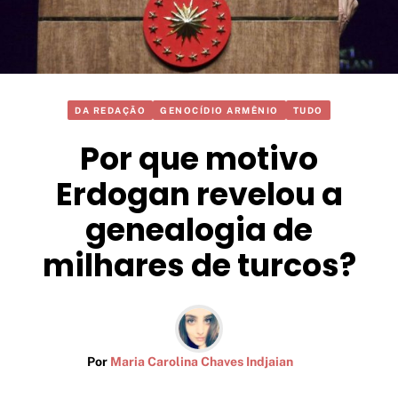
DA REDAÇÃO
GENOCÍDIO ARMÊNIO
TUDO
Por que motivo
Erdogan revelou a
genealogia de
milhares de turcos?
Por
Maria Carolina Chaves Indjaian