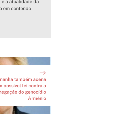
a e a atualidade da
io em conteúdo
manha também acena
 possível lei contra a
negação do genocídio
Armênio