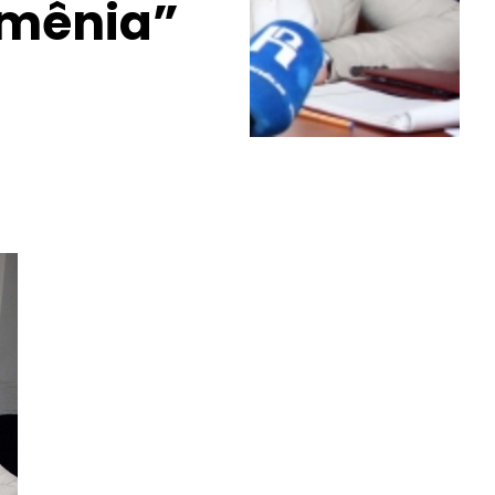
rmênia”