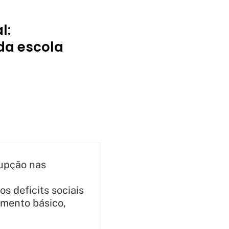
l:
da escola
rupção nas
s deficits sociais
amento básico,