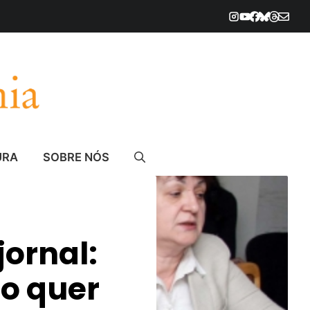
URA
SOBRE NÓS
ornal:
o quer