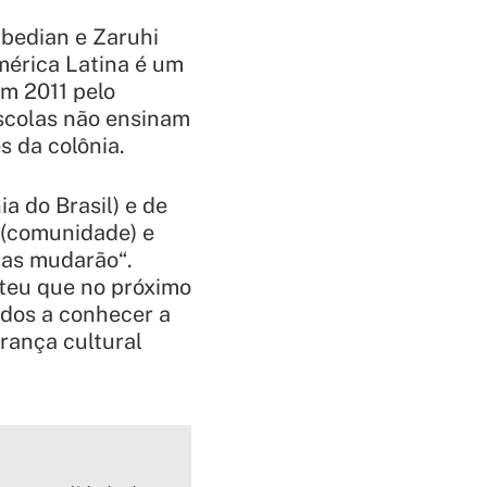
bedian e Zaruhi
mérica Latina é um
em 2011 pelo
scolas não ensinam
s da colônia.
 do Brasil) e de
 (comunidade) e
isas mudarão
“.
eteu que no próximo
ados a conhecer a
rança cultural