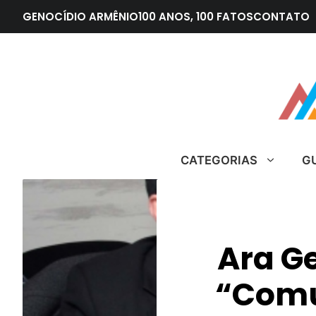
Pular
GENOCÍDIO ARMÊNIO
100 ANOS, 100 FATOS
CONTATO
para
o
conteúdo
CATEGORIAS
G
Ara G
“Comu