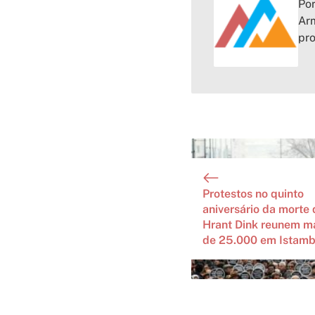
Por
Arm
pr
Protestos no quinto
aniversário da morte 
Hrant Dink reunem m
de 25.000 em Istamb