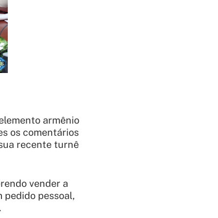
o elemento armênio
es os comentários
 sua recente turnê
erendo vender a
m pedido pessoal,
.