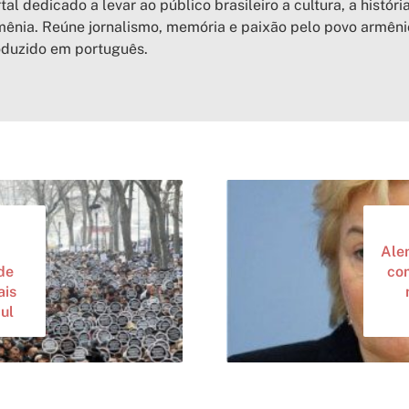
tal dedicado a levar ao público brasileiro a cultura, a históri
ênia. Reúne jornalismo, memória e paixão pelo povo armên
oduzido em português.
Ale
de
com
ais
ul