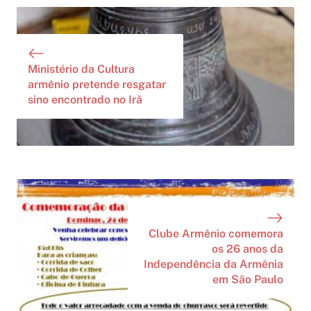
Ministério da Cultura
armênio pretende resgatar
sino encontrado no Irã
Clube Armênio comemora
os 26 anos da
Independência da Armênia
em São Paulo