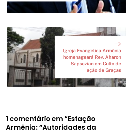
Igreja Evangélica Armênia
homenageará Rev. Aharon
Sapsezian em Culto de
ação de Graças
1 comentário em “Estação
Armênia: “Autoridades da