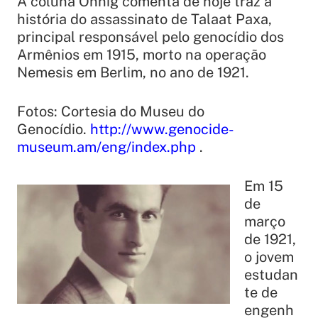
A coluna Onnig comenta de hoje traz a
história do assassinato de Talaat Paxa,
principal responsável pelo genocídio dos
Armênios em 1915, morto na operação
Nemesis em Berlim, no ano de 1921.
Fotos: Cortesia do Museu do
Genocídio.
http://www.genocide-
museum.am/eng/index.php
.
Em 15
de
março
de 1921,
o jovem
estudan
te de
engenh