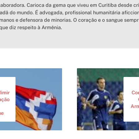
aboradora. Carioca da gema que viveu em Curitiba desde cr
adã do mundo. É advogada, profissional humanitária aficcion
anos e defensora de minorias. O coração e o sangue sempr
que diz respeito à Armênia.
imir
Co
uação
-
Arm
ne