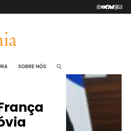
URA
SOBRE NÓS
 França
óvia