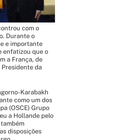
ncontrou com o
o. Durante o
te e importante
 enfatizou que o
m a França, de
 Presidente da
Nagorno-Karabakh
tante como um dos
opa (OSCE) Grupo
eu a Hollande pelo
e também
as disposições
rgo.