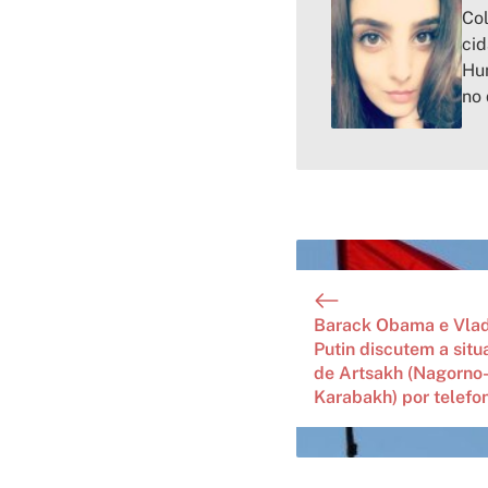
Col
cid
Hum
no 
Barack Obama e Vlad
Putin discutem a sit
de Artsakh (Nagorno
Karabakh) por telefo