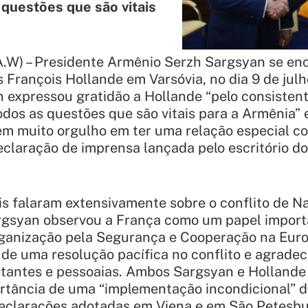
 questões que são vitais
(A.W) – Presidente Armênio Serzh Sargsyan se e
 François Hollande em Varsóvia, no dia 9 de julh
n expressou gratidão a Hollande
“pelo consisten
odos as questões que são vitais para a Armênia”
e
m muito orgulho em ter uma relação especial co
laração de imprensa lançada pelo escritório do
is falaram extensivamente sobre o conflito de 
rgsyan observou a França como um papel impor
anização pela Segurança e Cooperação na Eur
de uma resolução pacífica no conflito e agradec
stantes e pessoaias. Ambos Sargsyan e Holland
ortância de uma
“implementação incondicional”
d
eclarações adotadas em Viena e em São Petesbu