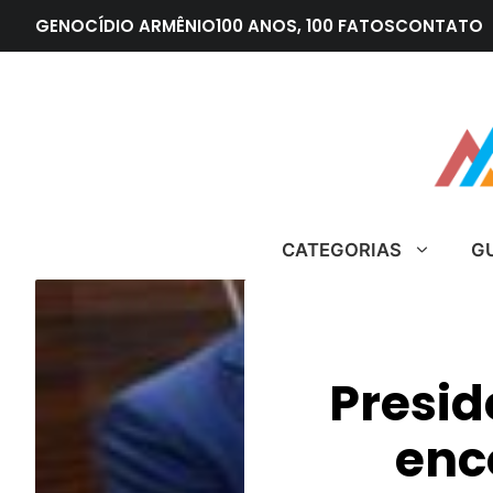
Pular
GENOCÍDIO ARMÊNIO
100 ANOS, 100 FATOS
CONTATO
para
o
conteúdo
CATEGORIAS
G
Presid
enc