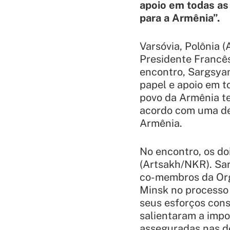
apoio em todas as
para a Armênia”.
Varsóvia, Polônia 
Presidente Francês
encontro, Sargsya
papel e apoio em t
povo da Armênia te
acordo com uma dec
Armênia.
No encontro, os do
(Artsakh/NKR). Sa
co-membros da Org
Minsk no processo 
seus esforços con
salientaram a imp
asseguradas nas d