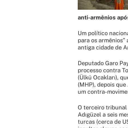
anti-armênios após
Um político nacion
para os armênios”
antiga cidade de An
Deputado Garo Pay
processo contra To
(Ülkü Ocakları), q
(MHP), depois que 
um contra-movimen
O terceiro tribuna
Adıgüzel a seis me
turcas (cerca de U