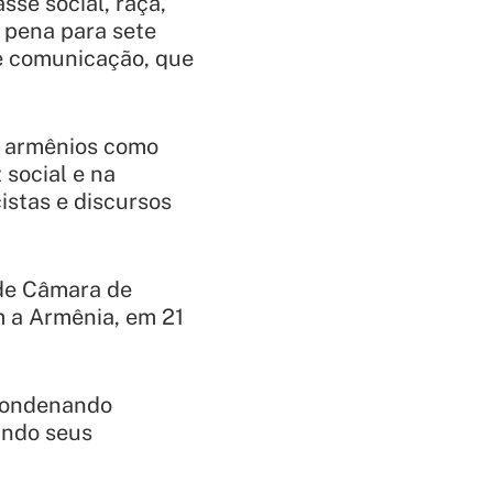
sse social, raça,
a pena para sete
de comunicação, que
r armênios como
 social e na
istas e discursos
de Câmara de
m a Armênia, em 21
 condenando
ando seus