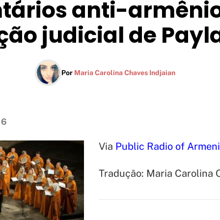
ários anti-armêni
ção judicial de Payl
Por
Maria Carolina Chaves Indjaian
16
Via
Public Radio of Armen
Tradução: Maria Carolina 