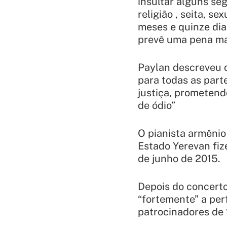
insultar alguns se
religião , seita, s
meses e quinze dia
prevê uma pena ma
Paylan descreveu q
para todas as part
justiça, prometend
de ódio”
O pianista armêni
Estado Yerevan fiz
de junho de 2015.
Depois do concert
“fortemente” a per
patrocinadores de 