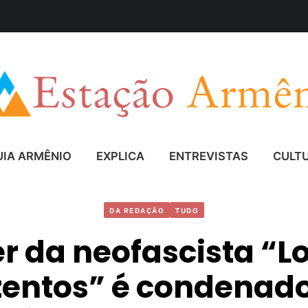
UIA ARMÊNIO
EXPLICA
ENTREVISTAS
CULT
DA REDAÇÃO
TUDO
er da neofascista “L
zentos” é condenado