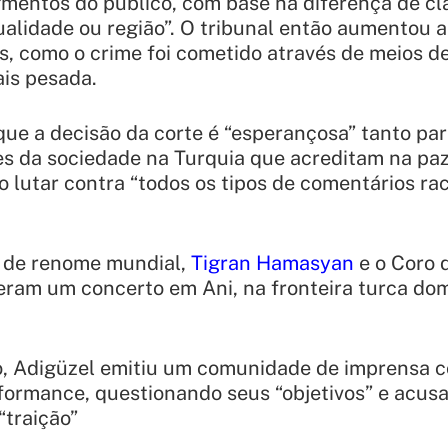
gmentos do público, com base na diferença de cla
exualidade ou região”. O tribunal então aumentou 
s, como o crime foi cometido através de meios 
is pesada.
ue a decisão da corte é “esperançosa” tanto pa
es da sociedade na Turquia que acreditam na paz
o lutar contra “todos os tipos de comentários rac
o de renome mundial,
Tigran Hamasyan
e o Coro 
eram um concerto em Ani, na fronteira turca do
o, Adigüzel emitiu um comunidade de imprensa
formance, questionando seus “objetivos” e acus
“traição”