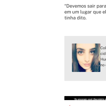
“Devemos sair par
em um lugar que el
tinha dito.
Col
cid
Hum
no 