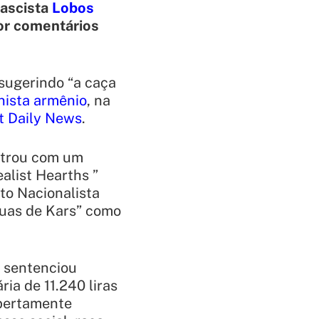
fascista
Lobos
r comentários
 sugerindo “a caça
nista armênio
, na
t Daily News
.
ntrou com um
alist Hearths ”
to Nacionalista
ruas de Kars” como
e sentenciou
ia de 11.240 liras
abertamente