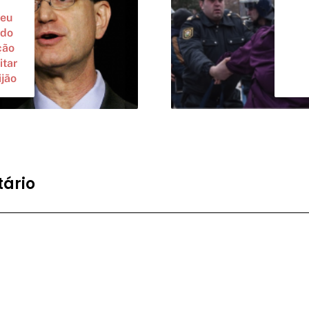
reu
ado
ção
itar
jão
ário