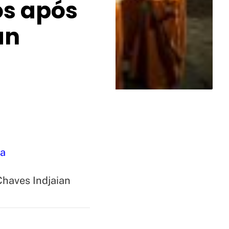
os após
an
ia
Chaves Indjaian