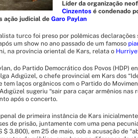
Líder da organização neo
Cinzentos
é condenado po
 ação judicial de
Garo Paylan
alista turco foi preso por polêmicas declarações
 após um show no ano passado de um famoso
pia
i, na província oriental de Kars, relata o
Hurriye
lan, do Partido Democrático dos Povos (HDP) e
lga Adıgüzel, o chefe provincial em Kars dos “Ide
ue tem laços orgânicos com o Partido do Movimen
Adıgüzel sugeriu “sair para caçar armênios nas 
to após o concerto.
l penal de primeira instância de Kars inicialment
ses de prisão, juntamente com uma pena pecuniár
S $ 3.800), em 25 de maio, sob a acusação de “