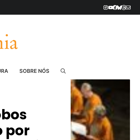
URA
SOBRE NÓS
obos
 por