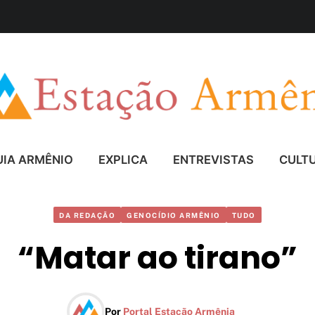
UIA ARMÊNIO
EXPLICA
ENTREVISTAS
CULT
DA REDAÇÃO
GENOCÍDIO ARMÊNIO
TUDO
“Matar ao tirano”
Por
Portal Estação Armênia