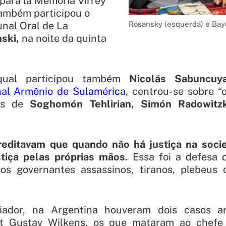
para la Memoria Virrey
também participou o
unal Oral de La
Rosansky (esquerda) e Bay
nski,
na noite da quinta
qual participou também
Nicolás Sabuncu
al Armênio de Sulamérica
, centrou-se sobre “o
sos de
Soghomón Tehlirian, Simón Radowitz
creditavam que quando não há justiça na soc
ustiça pelas próprias mãos.
Essa foi a defesa 
os governantes assassinos, tiranos, plebeus
iador, na Argentina houveram dois casos ar
t Gustav Wilkens, os que mataram ao chefe