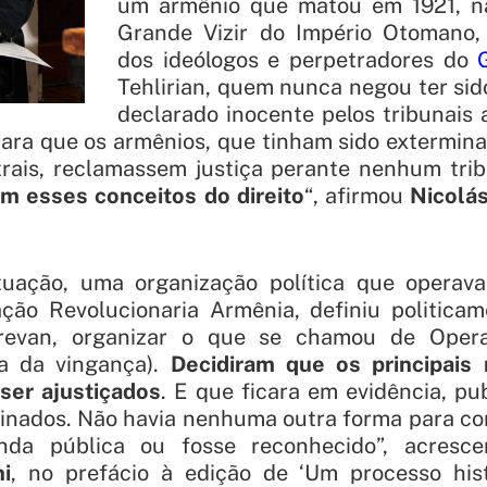
um armênio que matou em 1921, n
Grande Vizir do Império Otomano
dos ideólogos e perpetradores do
Tehlirian, quem nunca negou ter sido
declarado inocente pelos tribunais 
ara que os armênios, que tinham sido extermina
rais, reclamassem justiça perante nenhum trib
am esses conceitos do direito
“, afirmou
Nicolá
tuação, uma organização política que operav
ção Revolucionaria Armênia, definiu politica
erevan, organizar o que se chamou de Oper
sa da vingança).
Decidiram que os principais 
ser ajustiçados
. E que ficara em evidência, p
sinados. Não havia nenhuma outra forma para co
nda pública ou fosse reconhecido
”, acresc
i
, no prefácio à edição de ‘Um processo histó