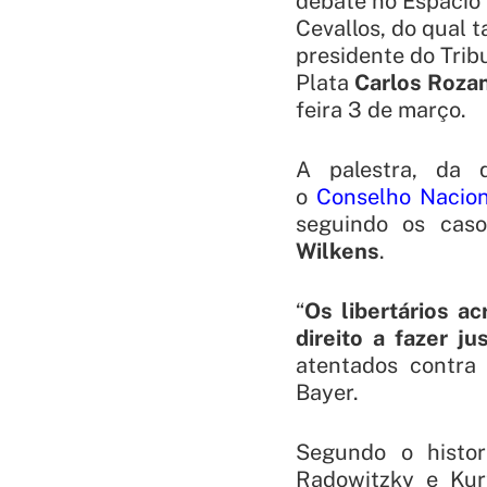
debate no
Espacio 
Cevallos
, do qual 
presidente do Trib
Plata
Carlos Roza
feira 3 de março.
A palestra, da 
o
Conselho Nacion
seguindo os ca
Wilkens
.
“
Os libertários a
direito a fazer j
atentados contra 
Bayer.
Segundo o histor
Radowitzky e Kur