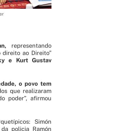
er
yan,
representando
 direito ao Direito”
ky e Kurt Gustav
iedade, o povo tem
dos que realizaram
 do poder
”, afirmou
quetípicos: Simón
 da policia Ramón