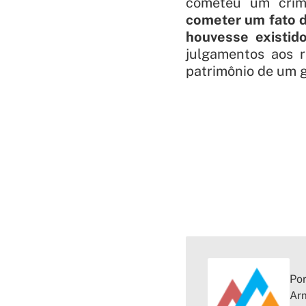
cometeu um crime
cometer um fato de
houvesse existid
julgamentos aos r
patrimônio de um g
Por
Arm