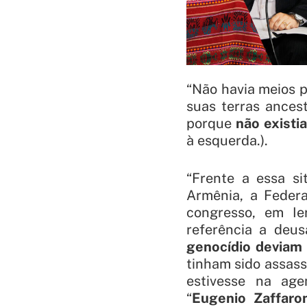
“
Não havia meios p
suas terras ancest
porque
não existi
à esquerda.).
“
Frente a essa si
Armênia, a Federa
congresso, em I
referência a deu
genocídio deviam 
tinham sido assas
estivesse na age
“
Eugenio Zaffaron