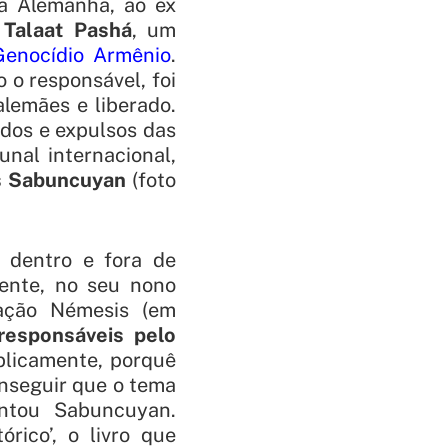
a Alemanha, ao ex
,
Talaat Pashá
, um
Genocídio Armênio
.
 o responsável, foi
alemães e liberado.
dos e expulsos das
unal internacional,
s Sabuncuyan
(foto
a dentro e fora de
mente, no seu nono
ação Némesis (em
responsáveis pelo
ublicamente, porquê
nseguir que o tema
entou Sabuncuyan.
rico’, o livro que