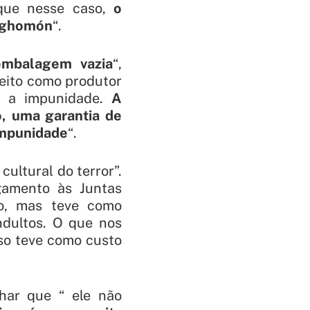
 que nesse caso,
o
Soghomón
“.
embalagem vazia
“,
ireito como produtor
é a impunidade.
A
, uma garantia de
 impunidade
“.
cultural do terror”.
gamento às Juntas
co, mas teve como
ndultos. O que nos
sso teve como custo
lhar que “ ele não