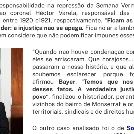
 responsabilidade na repressão da Semana Ver
ao coronel Héctor Varela, responsável das
 entre 1920 e1921, respectivamente. “
Ficam as
der: a injustiça não se apaga.
Fica no ar a lemb
m considere que não podem ficar impunes esses
“
Quando não houve condenação cont
eles se arriscaram. Que corajosos
passaram a nossa história, e que a
soubemos esclarecer porque fo
afirmou
Bayer
. “
Temos que nos
desses fatos. A verdadeira just
povo
“, finalizou o historiador, per
vizinhos do bairro de Monserrat e or
territoriais, sindicais e de direitos 
O outro caso analisado foi o de
So