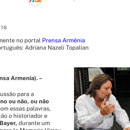
016
mente no portal
Prensa Armênia
ortuguês:
Adriana Nazeli Topalian
nsa Armenia). –
cussão para a
ano ou não, ou não
Com essas palavras,
ão o historiador e
 Bayer,
durante um