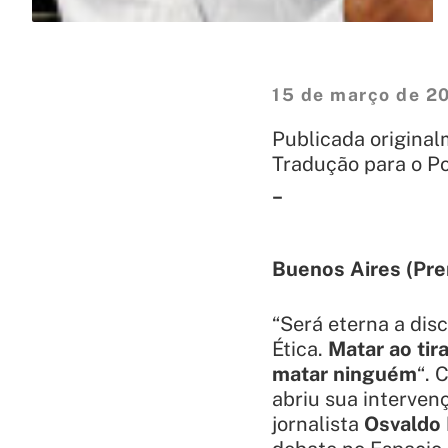
15 de março de 2
Publicada original
Tradução para o P
_
Buenos Aires (Pre
“Será eterna a dis
Ética.
Matar ao tir
matar ninguém
“. 
abriu sua intervenç
jornalista
Osvaldo