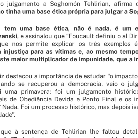
o julgamento a Soghomón Tehlirian, afirma
ão tinha uma base ética própria para julgar a 
ão tem uma base ética, não é nada, é um 
zanski
, e assinalou que “Foucault definiu o al D
que nos permite explicar os três exemplos 
 injustiça para as vítimas e, ao mesmo tempo
iste maior multiplicador de impunidade, que a
iz destacou a importância de estudar “o impacto 
uando se recuperou a democracia, veio o jul
foi uma primavera: foi um julgamento históri
eis de Obediência Devida e Ponto Final e os i
? Nada. Foi um processo histórico, mas depois i
dade”.
que à sentença de Tehlirian lhe faltou deta