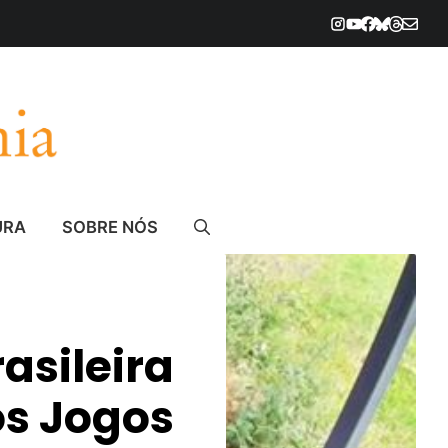
URA
SOBRE NÓS
sileira
os Jogos