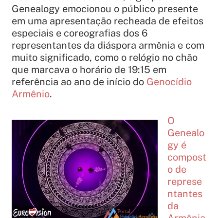
Genealogy emocionou o público presente
em uma apresentação recheada de efeitos
especiais e coreografias dos 6
representantes da diáspora armênia e com
muito significado, como o relógio no chão
que marcava o horário de 19:15 em
referência ao ano de início do
Genocídio
Armênio
.
O
Genealo
gy é
compost
o de
represe
ntantes
da