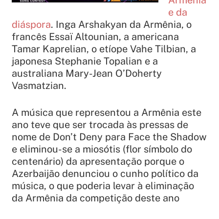
Armênia
e da
diáspora
. Inga Arshakyan da Armênia, o
francês Essaï Altounian, a americana
Tamar Kaprelian, o etíope Vahe Tilbian, a
japonesa Stephanie Topalian e a
australiana Mary-Jean O’Doherty
Vasmatzian.
A música que representou a Armênia este
ano teve que ser trocada às pressas de
nome de
Don’t Deny
para
Face the Shadow
e eliminou-se a miosótis (flor símbolo do
centenário) da apresentação porque o
Azerbaijão denunciou o cunho político da
música, o que poderia levar à eliminação
da Armênia da competição deste ano