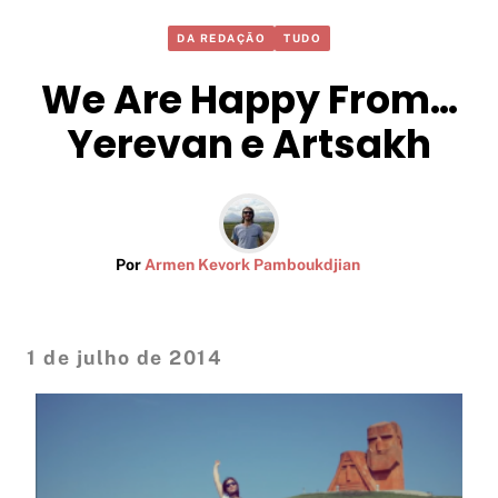
DA REDAÇÃO
TUDO
We Are Happy From…
Yerevan e Artsakh
Por
Armen Kevork Pamboukdjian
1 de julho de 2014