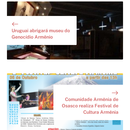
Uruguai abrigará museu do
Genocídio Armênio
Comunidade Armênia de
Osasco realiza Festival de
Cultura Armênia