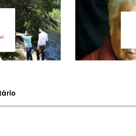
al
ário