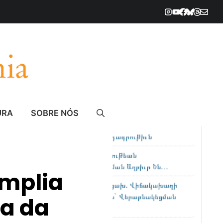
URA
SOBRE NÓS
amplia
a da