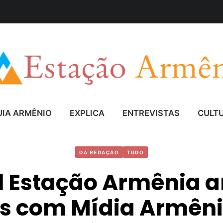
UIA ARMÊNIO
EXPLICA
ENTREVISTAS
CULT
DA REDAÇÃO
TUDO
l Estação Armênia 
os com Mídia Armêni