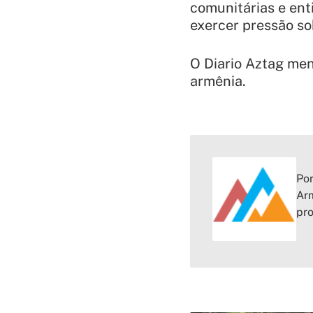
comunitárias e ent
exercer pressão s
O Diario Aztag men
armênia.
Por
Arm
pr