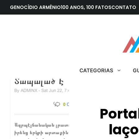
Pular
GENOCÍDIO ARMÊNIO
100 ANOS, 100 FATOS
CONTATO
para
o
conteúdo
CATEGORIAS
G
Porta
laç